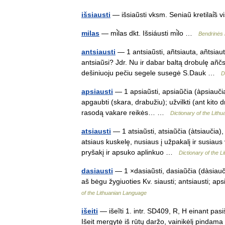
išsiausti
— išsiaũsti vksm. Seniaũ kretilai̇
milas
— mi̇̀las dkt. Išsiáusti mi̇̀lo …
Bendrinės 
antsiausti
— 1 antsiaũsti, añtsiauta, añtsia
antsiaũsi? Jdr. Nu ir dabar baltą drobulę añč
dešiniuoju pečiu segele susegė S.Dauk …
D
apsiausti
— 1 apsiaũsti, apsiaũčia (àpsiauči
apgaubti (skara, drabužiu); užvilkti (ant kit
rasodą vakare reikės… …
Dictionary of the Lith
atsiausti
— 1 atsiaũsti, atsiaũčia (àtsiaučia)
atsiaus kuskelę, nusiaus į užpakalį ir susiaus
pryšakį ir apsuko aplinkuo …
Dictionary of the 
dasiausti
— 1 ×dasiaũsti, dasiaũčia (dàsiauči
aš bėgu žygiuoties Kv. siausti; antsiausti; apsi
of the Lithuanian Language
išeiti
— išeĩti 1. intr. SD409, R, H einant pas
Išeit mergytė iš rūtų daržo, vainikėlį pindama 