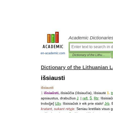
Academic Dictionarie
en-academic.com
Dictionary of the Lithuanian Language
Dictionary of the Lithuanian
išsiausti
išsiausti
1
išsiaũsti
,
išsiaũčia
(
ìšsiaučia
),
ìšsiautė
1
.
tr
apsiaustus
,
drabužius
J
.
|
refl
.
Š
,
Rtr
:
Išsisiau
trobo
[
je
]
Užv
.
Išsisiaũsk
ir
eik
prie
stalo
!
Jrb
.
kratant
,
sukant
rėtyje:
Seniau
kretilais
visus
g