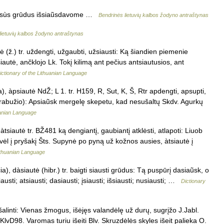
̃s visùs grūdus išsiaũsdavome …
Bendrinės lietuvių kalbos žodyno antraštynas
lietuvių kalbos žodyno antraštynas
utė (ž.) tr. uždengti, užgaubti, užsiausti: Ką šiandien piemenie
siautė, ančklojo Lk. Tokį kilimą ant pečius antsiautusios, ant
ictionary of the Lithuanian Language
a), àpsiautė NdŽ; L 1. tr. H159, R, Sut, K, Š, Rtr apdengti, apsupti,
o drabužio): Apsiaũsk mergelę skepetu, kad nesušaltų Skdv. Agurkų
uanian Language
, àtsiautė tr. BŽ481 ką dengiantį, gaubiantį atklėsti, atlapoti: Liuob
 vėl į pryšakį Šts. Supynė po pyną už kožnos ausies, àtsiautė į
Lithuanian Language
a), dàsiautė (hibr.) tr. baigti siausti grūdus: Tą puspūrį dasiaũsk, o
austi; atsiausti; dasiausti; įsiausti; išsiausti; nusiausti; …
Dictionary
išalinti: Vienas žmogus, išėjęs valandėlę už durų, sugrįžo J.Jabl.
KlvD98. Varomas turiu išeiti Blv. Skruzdėlės skyles išeit palieka O.