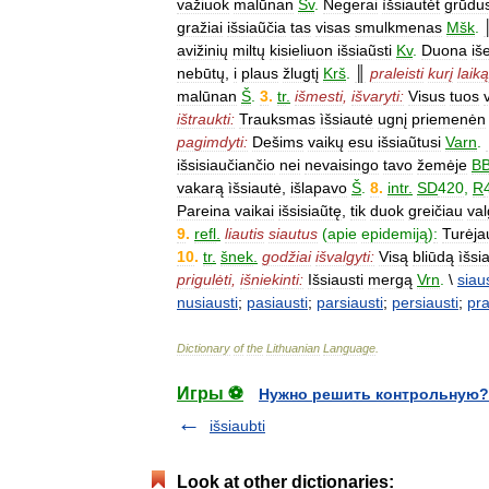
važiuok
malūnan
Sv
.
Negerai
ìšsiautėt
grūdu
gražiai
išsiaũčia
tas
visas
smulkmenas
Mšk
.
avižinių
miltų
kisieliuon
išsiaũsti
Kv
.
Duona
iš
nebūtų
,
i
plaus
žlugtį
Krš
.
║
praleisti
kurį
laiką
malūnan
Š
.
3
.
tr
.
išmesti
,
išvaryti:
Visus
tuos
ištraukti:
Trauksmas
ìšsiautė
ugnį
priemenėn
pagimdyti:
Dešims
vaikų
esu
išsiaũtusi
Varn
.
išsisiaučiančio
nei
nevaisingo
tavo
žemėje
B
vakarą
ìšsiautė
,
išlapavo
Š
.
8
.
intr
.
SD
420
,
R
Pareina
vaikai
išsisiaũtę
,
tik
duok
greičiau
val
9
.
refl
.
liautis
siautus
(
apie
epidemiją
)
:
Turėja
10
.
tr
.
šnek
.
godžiai
išvalgyti:
Visą
bliūdą
ìšs
prigulėti
,
išniekinti:
Išsiausti
mergą
Vrn
.
\
siaus
nusiausti
;
pasiausti
;
parsiausti
;
persiausti
;
pra
Dictionary
of
the
Lithuanian
Language
.
Игры ⚽
Нужно решить контрольную?
išsiaubti
Look at other dictionaries: