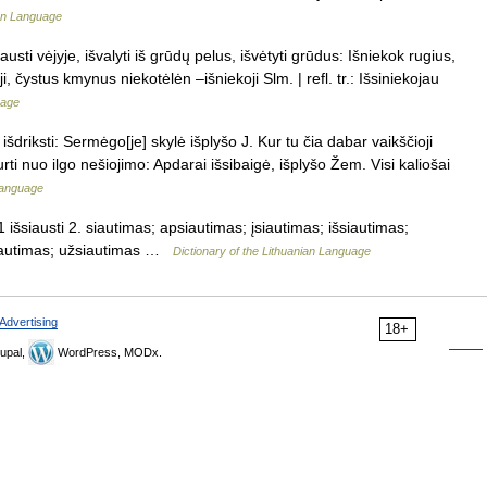
ian Language
austi vėjyje, išvalyti iš grūdų pelus, išvėtyti grūdus: Išniekok rugius,
oji, čystus kmynus niekotėlėn –išniekoji Slm. | refl. tr.: Išsiniekojau
uage
i, išdriksti: Sermėgo[je] skylė išplyšo J. Kur tu čia dabar vaikščioji
urti nuo ilgo nešiojimo: Apdarai išsibaigė, išplyšo Žem. Visi kaliošai
 Language
išsiausti 2. siautimas; apsiautimas; įsiautimas; išsiautimas;
siautimas; užsiautimas …
Dictionary of the Lithuanian Language
Advertising
18+
upal,
WordPress, MODx.