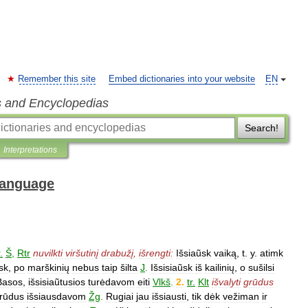
Remember this site
Embed dictionaries into your website
EN
s and Encyclopedias
Search!
Interpretations
 Language
.
Š
,
Rtr
nuvilkti
viršutinį
drabužį
,
išrengti:
Išsiaũsk
vaiką
,
t
.
y
.
atimk
̃sk
,
po
marškinių
nebus
taip
šilta
J
.
Išsisiaũsk
iš
kailinių
,
o
sušilsi
Basos
,
išsisiaũtusios
turėdavom
eiti
Vlkš
.
2
.
tr
.
Klt
išvalyti
grūdus
rūdus
išsiausdavom
Žg
.
Rugiai
jau
išsiausti
,
tik
dėk
vežiman
ir