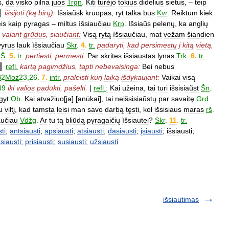
s
,
da
visko
pilna
juos
Trgn
.
Kiti
turėjo
tokius
didelius
sietus
, –
teip
║
išsijoti
(
ką
birų
)
:
Išsiaũsk
kruopas
,
ryt
talka
bus
Kvr
.
Reiktum
kiek
eis
kaip
pyragas
–
miltus
ìšsiaučiau
Krp
.
Išsiaũs
pelenų
,
ka
anglių
valant
grūdus
,
siaučiant:
Visą
rytą
ìšsiaučiau
,
mat
vežam
šiandien
vyrus
lauk
ìšsiaučiau
Skr
.
4
.
tr
.
padaryti
,
kad
persimestų
į
kitą
vietą
,
Š
.
5
.
tr
.
pertiesti
,
permesti:
Par
skrites
išsiaustas
lynas
Trk
.
6
.
tr
.
║
refl
.
kartą
pagimdžius
,
tapti
nebevaisinga:
Bei
nebus
B
2
Moz
23
,
26
.
7
.
intr
.
praleisti
kurį
laiką
išdykaujant:
Vaikai
visą
49
iki
valios
padūkti
,
pašėlti
.
|
refl
.
:
Kai
užeina
,
tai
turi
išsisiaũst
Šn
.
gyt
Ob
.
Kai
atvažiuo
[
ja
] [
anūkai
],
tai
neišsisiaũstų
par
savaitę
Grd
.
u
viltį
,
kad
tamsta
leisi
man
savo
darbą
tęsti
,
kol
išsisiaus
maras
rš
.
iaučiau
Vdžg
.
Ar
tu
tą
bliūdą
pyragaičių
ìšsiautei
?
Skr
.
11
.
tr
.
ti
;
antsiausti
;
apsiausti
;
atsiausti
;
dasiausti
;
įsiausti
;
išsiausti
;
siausti
;
prisiausti
;
susiausti
;
užsiausti
išsiautimas