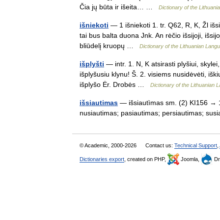
Čia jų būta ir išeita… …
Dictionary of the Lithuan
išniekoti
— 1 išniekoti 1. tr. Q62, R, K, Žl išsi
tai bus balta duona Jnk. An rėčio išsijoji, išsij
bliūdelį kruopų …
Dictionary of the Lithuanian Lang
išplyšti
— intr. 1. N, K atsirasti plyšiui, skyle
išplyšusiu klynu! Š. 2. visiems nusidėvėti, iški
išplyšo Ėr. Drobės …
Dictionary of the Lithuanian
išsiautimas
— išsiautìmas sm. (2) KI156 → 1 
nusiautimas; pasiautimas; persiautimas; su
© Academic, 2000-2026
Contact us:
Technical Support
,
Dictionaries export
, created on PHP,
Joomla,
Dr